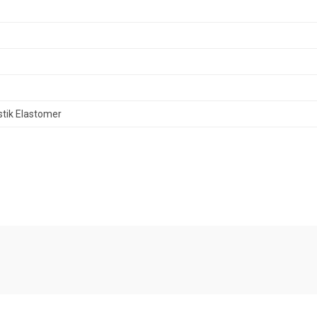
tik Elastomer
diğer konularda yetersiz gördüğünüz noktaları öneri formunu kullanarak tarafımıza
Bu ürüne ilk yorumu siz yapın!
Yorum Yaz