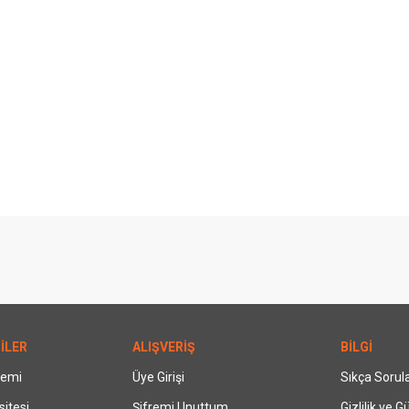
İLER
ALIŞVERİŞ
BİLGİ
temi
Üye Girişi
Sıkça Sorul
itesi
Şifremi Unuttum
Gizlilik ve G