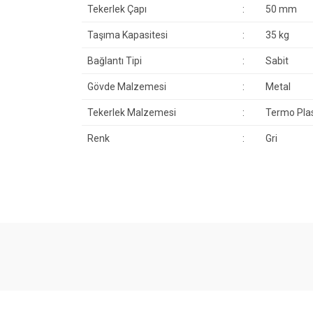
Tekerlek Çapı
:
50 mm
Taşıma Kapasitesi
:
35 kg
Bağlantı Tipi
:
Sabit
Gövde Malzemesi
:
Metal
Tekerlek Malzemesi
:
Termo Plas
Renk
:
Gri
Bu ürünün fiyat bilgisi, resim, ürün açıklamalarında ve 
Görüş ve önerileriniz için teşekkür ederiz.
Ürün resmi kalitesiz, bozuk veya görüntülenemiyor.
Ürün açıklamasında eksik bilgiler bulunuyor.
Ürün bilgilerinde hatalar bulunuyor.