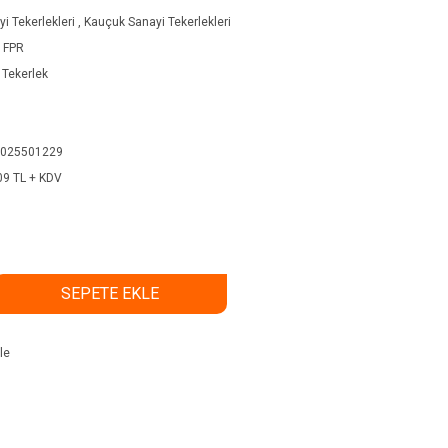
i Tekerlekleri
,
Kauçuk Sanayi Tekerlekleri
 FPR
 Tekerlek
025501229
09 TL + KDV
SEPETE EKLE