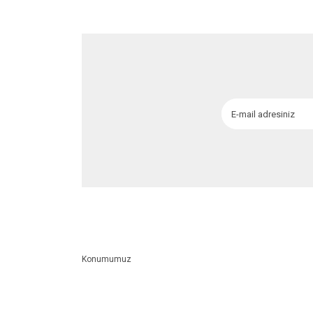
Ürün fiyatı diğer sitelerden daha pahalı.
Bu ürüne benzer farklı alternatifler olmalı.
Konumumuz