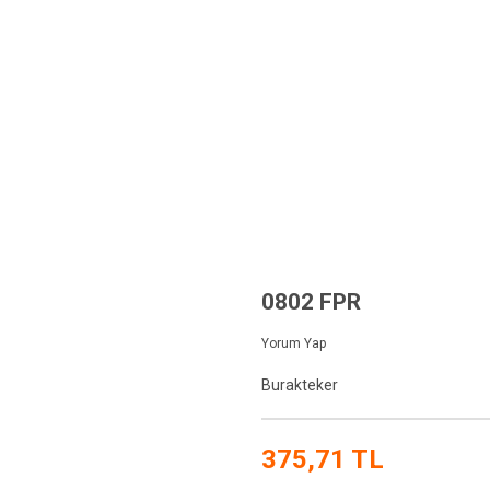
YFA
TEKNİK BİLGİLER
KURUMSAL
FİYAT LİSTESİ
ÜRÜNLER
0802 FPR
Yorum Yap
Burakteker
375,71 TL