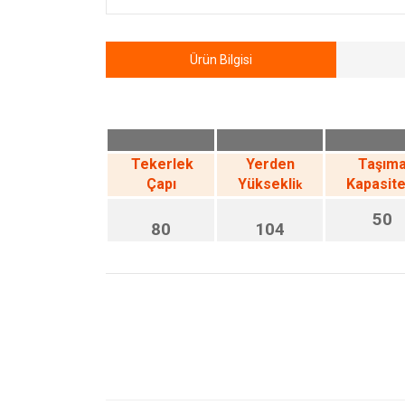
Ürün Bilgisi
Tekerlek
Yerden
Taşım
Çapı
Yüksekli
Kapasite
k
50
80
104