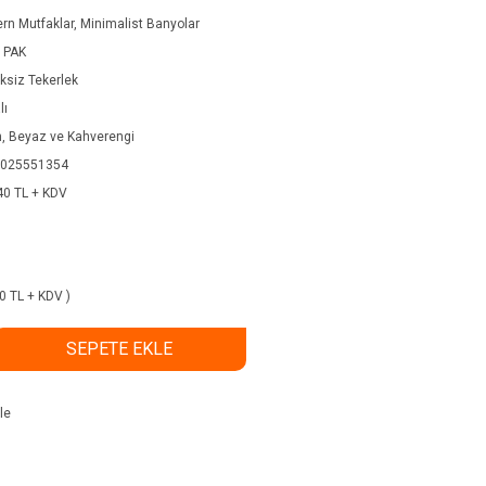
rn Mutfaklar, Minimalist Banyolar
 PAK
ksiz Tekerlek
lı
h, Beyaz ve Kahverengi
025551354
40 TL + KDV
60 TL + KDV )
SEPETE EKLE