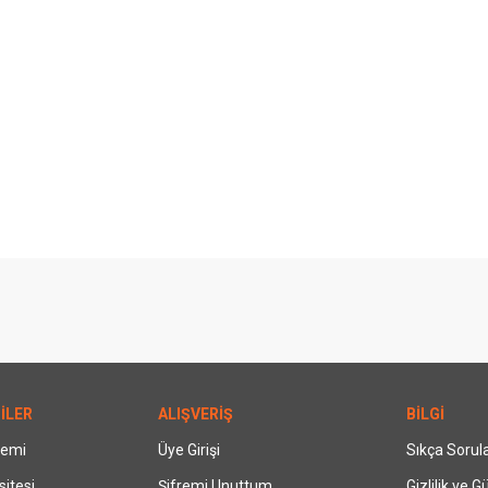
İLER
ALIŞVERİŞ
BİLGİ
temi
Üye Girişi
Sıkça Sorul
itesi
Şifremi Unuttum
Gizlilik ve G