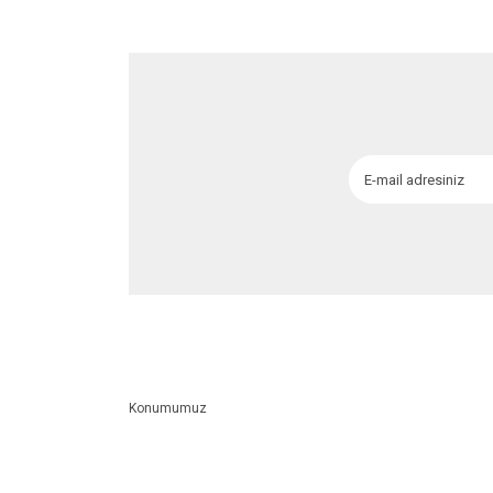
Ürün fiyatı diğer sitelerden daha pahalı.
Bu ürüne benzer farklı alternatifler olmalı.
Konumumuz