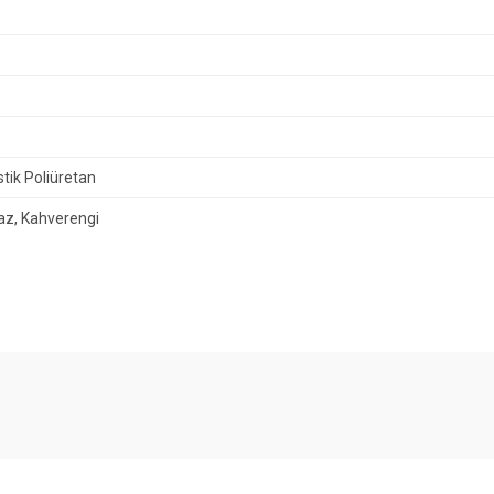
tik Poliüretan
az, Kahverengi
diğer konularda yetersiz gördüğünüz noktaları öneri formunu kullanarak tarafımıza
Bu ürüne ilk yorumu siz yapın!
Yorum Yaz