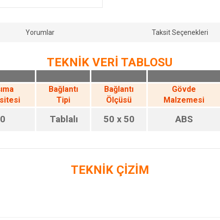
Yorumlar
Taksit Seçenekleri
TEKNİK VERİ TABLOSU
şıma
Bağlantı
Bağlantı
Gövde
sitesi
Tipi
Ölçüsü
Malzemesi
0
Tablalı
50 x 50
ABS
TEKNİK ÇİZİM