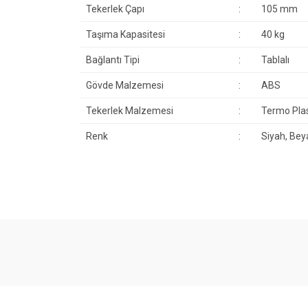
Tekerlek Çapı
:
105 mm
Taşıma Kapasitesi
:
40 kg
Bağlantı Tipi
:
Tablalı
Gövde Malzemesi
:
ABS
Tekerlek Malzemesi
:
Termo Plas
Renk
:
Siyah, Bey
Bu ürünün fiyat bilgisi, resim, ürün açıklamalarında ve 
Görüş ve önerileriniz için teşekkür ederiz.
Ürün resmi kalitesiz, bozuk veya görüntülenemiyor.
Ürün açıklamasında eksik bilgiler bulunuyor.
Ürün bilgilerinde hatalar bulunuyor.