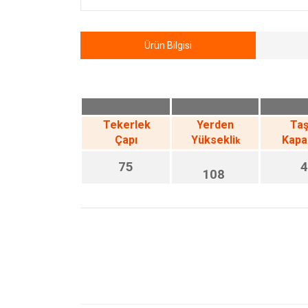
Ürün Bilgisi
Tekerlek
Yerden
Ta
Çapı
Yüksekli
Kapa
k
75
4
108