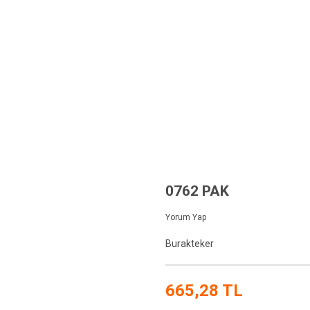
YFA
TEKNİK BİLGİLER
KURUMSAL
FİYAT LİSTESİ
ÜRÜNLER
alist Banyolar
0762 PAK
0762 PAK
Yorum Yap
Burakteker
665,28 TL