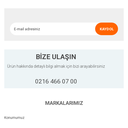
Ürün açıklamasında eksik bilgiler bulunuyor.
Ürün bilgilerinde hatalar bulunuyor.
Ürün fiyatı diğer sitelerden daha pahalı.
KAYDOL
Bu ürüne benzer farklı alternatifler olmalı.
BİZE ULAŞIN
Ürün hakkında detaylı bilgi almak için bizi arayabilirsiniz
Gönder
0216 466 07 00
MARKALARIMIZ
Konumumuz