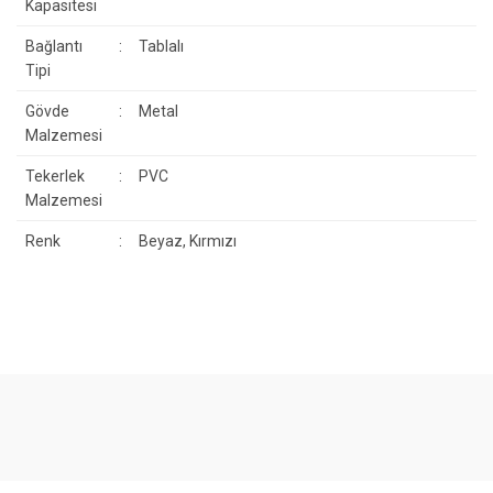
Kapasitesi
Bağlantı
:
Tablalı
Tipi
Gövde
:
Metal
Malzemesi
Tekerlek
:
PVC
Malzemesi
Renk
:
Beyaz, Kırmızı
Bu ürünün fiyat bilgisi, resim, ürün açıklamalarında ve diğer
konularda yetersiz gördüğünüz noktaları öneri formunu kullanarak
Bu ürüne ilk yorumu siz yapın!
tarafımıza iletebilirsiniz.
Görüş ve önerileriniz için teşekkür ederiz.
Yorum Yaz
Ürün resmi kalitesiz, bozuk veya görüntülenemiyor.