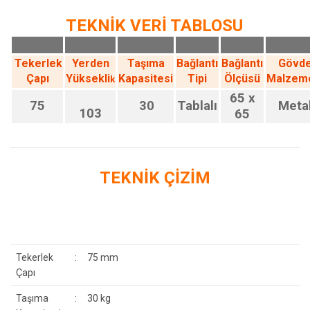
TEKNİK VERİ TABLOSU
Tekerlek
Yerden
Taşıma
Bağlantı
Bağlantı
Gövd
Çapı
Yüksekli
Kapasitesi
Tipi
Ölçüsü
Malzem
k
65 x
75
30
Tablalı
Meta
103
65
TEKNİK ÇİZİM
Tekerlek
:
75 mm
Çapı
Taşıma
:
30 kg