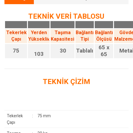
TEKNİK VERİ TABLOSU
Tekerlek
Yerden
Taşıma
Bağlantı
Bağlantı
Gövd
Çapı
Yüksekli
Kapasitesi
Tipi
Ölçüsü
Malzem
k
65 x
75
30
Tablalı
Meta
103
65
TEKNİK ÇİZİM
Tekerlek
:
75 mm
Çapı