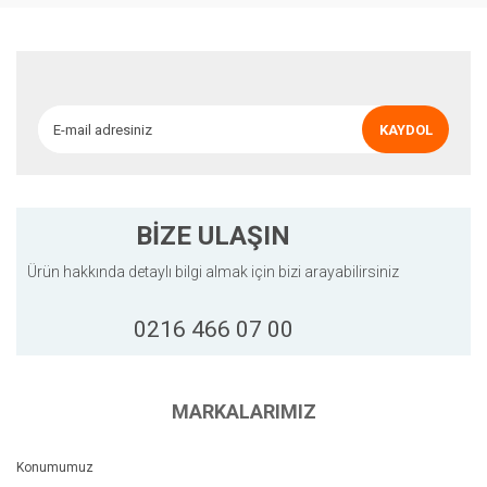
Ürün resmi kalitesiz, bozuk veya görüntülenemiyor.
Ürün açıklamasında eksik bilgiler bulunuyor.
Ürün bilgilerinde hatalar bulunuyor.
Ürün fiyatı diğer sitelerden daha pahalı.
KAYDOL
Bu ürüne benzer farklı alternatifler olmalı.
BİZE ULAŞIN
Ürün hakkında detaylı bilgi almak için bizi arayabilirsiniz
Gönder
0216 466 07 00
MARKALARIMIZ
Konumumuz