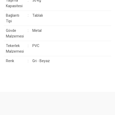
Taşıma
:
30 kg
Kapasitesi
Bağlantı
:
Tablalı
Tipi
Gövde
:
Metal
Malzemesi
Tekerlek
:
PVC
Malzemesi
Renk
:
Gri - Beyaz
Bu ürünün fiyat bilgisi, resim, ürün açıklamalarında ve diğer
konularda yetersiz gördüğünüz noktaları öneri formunu kullanarak
Bu ürüne ilk yorumu siz yapın!
tarafımıza iletebilirsiniz.
Görüş ve önerileriniz için teşekkür ederiz.
Yorum Yaz