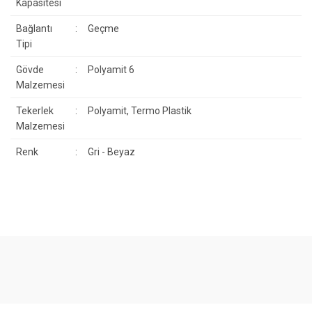
Kapasitesi
Bağlantı
:
Geçme
Tipi
Gövde
:
Polyamit 6
Malzemesi
Tekerlek
:
Polyamit, Termo Plastik
Malzemesi
Renk
:
Gri - Beyaz
Bu ürünün fiyat bilgisi, resim, ürün açıklamalarında ve diğer
konularda yetersiz gördüğünüz noktaları öneri formunu kullanarak
Bu ürüne ilk yorumu siz yapın!
tarafımıza iletebilirsiniz.
Görüş ve önerileriniz için teşekkür ederiz.
Yorum Yaz
Ürün resmi kalitesiz, bozuk veya görüntülenemiyor.