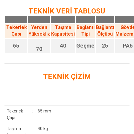
TEKNİK VERİ TABLOSU
Tekerlek
Yerden
Taşıma
Bağlantı
Bağlantı
Gövd
Çapı
Yüksekli
Kapasitesi
Tipi
Ölçüsü
Malzem
k
65
40
Geçme
25
PA6
70
TEKNİK ÇİZİM
Tekerlek
:
65 mm
Çapı
Taşıma
:
40 kg