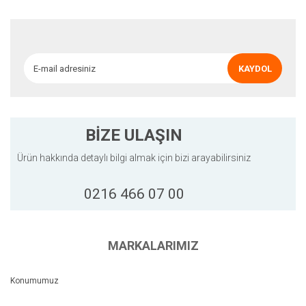
Ürün açıklamasında eksik bilgiler bulunuyor.
Ürün bilgilerinde hatalar bulunuyor.
Ürün fiyatı diğer sitelerden daha pahalı.
KAYDOL
Bu ürüne benzer farklı alternatifler olmalı.
BİZE ULAŞIN
Ürün hakkında detaylı bilgi almak için bizi arayabilirsiniz
Gönder
0216 466 07 00
MARKALARIMIZ
Konumumuz