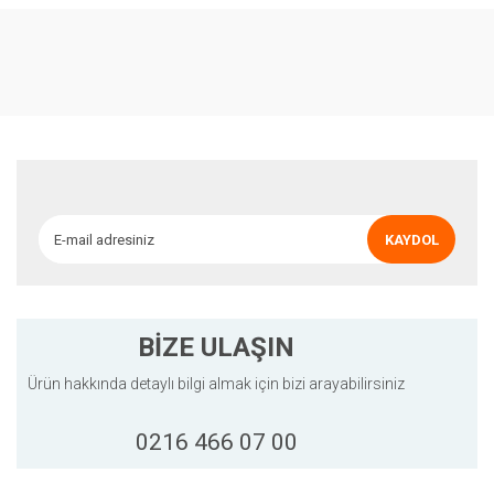
konularda yetersiz gördüğünüz noktaları öneri formunu kullanarak
Bu ürüne ilk yorumu siz yapın!
tarafımıza iletebilirsiniz.
Görüş ve önerileriniz için teşekkür ederiz.
Yorum Yaz
Ürün resmi kalitesiz, bozuk veya görüntülenemiyor.
Ürün açıklamasında eksik bilgiler bulunuyor.
Ürün bilgilerinde hatalar bulunuyor.
Ürün fiyatı diğer sitelerden daha pahalı.
KAYDOL
Bu ürüne benzer farklı alternatifler olmalı.
BİZE ULAŞIN
Ürün hakkında detaylı bilgi almak için bizi arayabilirsiniz
Gönder
0216 466 07 00