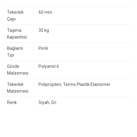
Tekerlek
:
60 mm
Çapı
Taşıma
:
35 kg
Kapasitesi
Bağlantı
:
Pimli
Tipi
Gövde
:
Polyamit 6
Malzemesi
Tekerlek
:
Polipropilen, Termo Plastik Elastomer
Malzemesi
Renk
:
Siyah, Gri
Bu ürünün fiyat bilgisi, resim, ürün açıklamalarında ve diğer