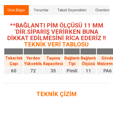
Ürün Bilgisi
Yorumlar
Taksit Seçenekleri
Önerilerini
**BAĞLANTI PİM ÖLÇÜSÜ 11 MM
'DİR.SİPARİŞ VERİRKEN BUNA
DİKKAT EDİLMESİNİ RİCA EDERİZ !!
TEKNİK VERİ TABLOSU
Tekerlek
Yerden
Taşıma
Bağlantı
Bağlantı
Gövd
Çapı
Yüksekli
Kapasitesi
Tipi
Ölçüsü
Malzem
k
60
72
35
Pimli
11
PA6
TEKNİK ÇİZİM