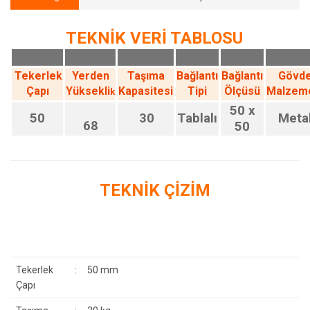
TEKNİK VERİ TABLOSU
Tekerlek
Yerden
Taşıma
Bağlantı
Bağlantı
Gövd
Çapı
Yüksekli
Kapasitesi
Tipi
Ölçüsü
Malzem
k
50 x
50
30
Tablalı
Meta
68
50
TEKNİK ÇİZİM
Tekerlek
:
50 mm
Çapı