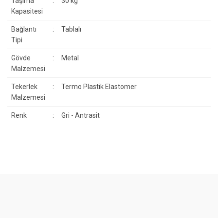
Taşıma
:
30 kg
Kapasitesi
Bağlantı
:
Tablalı
Tipi
Gövde
:
Metal
Malzemesi
Tekerlek
:
Termo Plastik Elastomer
Malzemesi
Renk
:
Gri - Antrasit
Bu ürünün fiyat bilgisi, resim, ürün açıklamalarında ve diğer
konularda yetersiz gördüğünüz noktaları öneri formunu kullanarak
Bu ürüne ilk yorumu siz yapın!
tarafımıza iletebilirsiniz.
Görüş ve önerileriniz için teşekkür ederiz.
Yorum Yaz