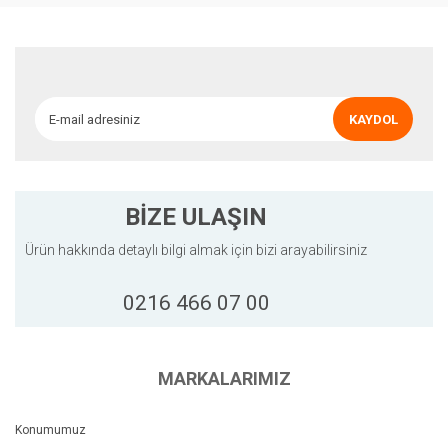
Ürün resmi kalitesiz, bozuk veya görüntülenemiyor.
Ürün açıklamasında eksik bilgiler bulunuyor.
Ürün bilgilerinde hatalar bulunuyor.
Ürün fiyatı diğer sitelerden daha pahalı.
KAYDOL
Bu ürüne benzer farklı alternatifler olmalı.
BİZE ULAŞIN
Ürün hakkında detaylı bilgi almak için bizi arayabilirsiniz
Gönder
0216 466 07 00
MARKALARIMIZ
Konumumuz