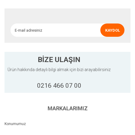
Ürün açıklamasında eksik bilgiler bulunuyor.
Ürün bilgilerinde hatalar bulunuyor.
Ürün fiyatı diğer sitelerden daha pahalı.
KAYDOL
Bu ürüne benzer farklı alternatifler olmalı.
BİZE ULAŞIN
Ürün hakkında detaylı bilgi almak için bizi arayabilirsiniz
Gönder
0216 466 07 00
MARKALARIMIZ
Konumumuz