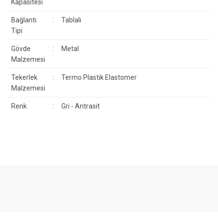
Kapasitesi
Bağlantı
:
Tablalı
Tipi
Gövde
:
Metal
Malzemesi
Tekerlek
:
Termo Plastik Elastomer
Malzemesi
Renk
:
Gri - Antrasit
Bu ürünün fiyat bilgisi, resim, ürün açıklamalarında ve diğer
konularda yetersiz gördüğünüz noktaları öneri formunu kullanarak
Bu ürüne ilk yorumu siz yapın!
tarafımıza iletebilirsiniz.
Görüş ve önerileriniz için teşekkür ederiz.
Yorum Yaz
Ürün resmi kalitesiz, bozuk veya görüntülenemiyor.