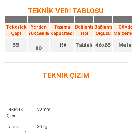
TEKNİK VERİ TABLOSU
Tekerlek
Yerden
Taşıma
Bağlantı
Bağlantı
Gövd
Çapı
Yüksekli
Kapasitesi
Tipi
Ölçüsü
Malzem
k
55
Tablalı
46x65
Meta
150
80
TEKNİK ÇİZİM
Tekerlek
:
50 mm
Çapı
Taşıma
:
30 kg