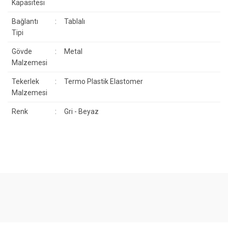
Kapasitesi
Bağlantı
:
Tablalı
Tipi
Gövde
:
Metal
Malzemesi
Tekerlek
:
Termo Plastik Elastomer
Malzemesi
Renk
:
Gri - Beyaz
Bu ürünün fiyat bilgisi, resim, ürün açıklamalarında ve diğer
konularda yetersiz gördüğünüz noktaları öneri formunu kullanarak
Bu ürüne ilk yorumu siz yapın!
tarafımıza iletebilirsiniz.
Görüş ve önerileriniz için teşekkür ederiz.
Yorum Yaz
Ürün resmi kalitesiz, bozuk veya görüntülenemiyor.