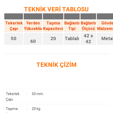
TEKNİK VERİ TABLOSU
Tekerlek
Yerden
Taşıma
Bağlantı
Bağlantı
Gövd
Çapı
Yüksekli
Kapasitesi
Tipi
Ölçüsü
Malzem
k
42 x
50
20
Tablalı
Meta
60
42
TEKNİK ÇİZİM
Tekerlek
:
50 mm
Çapı
Taşıma
:
20 kg