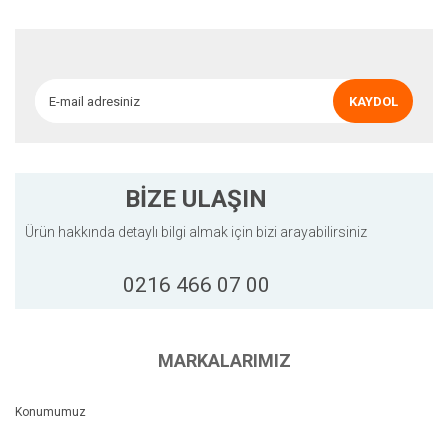
Ürün açıklamasında eksik bilgiler bulunuyor.
Ürün bilgilerinde hatalar bulunuyor.
Ürün fiyatı diğer sitelerden daha pahalı.
KAYDOL
Bu ürüne benzer farklı alternatifler olmalı.
BİZE ULAŞIN
Ürün hakkında detaylı bilgi almak için bizi arayabilirsiniz
Gönder
0216 466 07 00
MARKALARIMIZ
Konumumuz