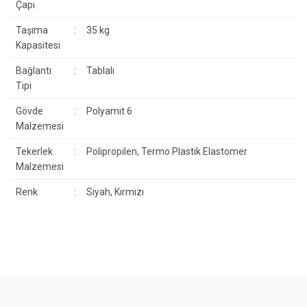
Çapı
Taşıma
:
35 kg
Kapasitesi
Bağlantı
:
Tablalı
Tipi
Gövde
:
Polyamit 6
Malzemesi
Tekerlek
:
Polipropilen, Termo Plastik Elastomer
Malzemesi
Renk
:
Siyah, Kırmızı
Bu ürünün fiyat bilgisi, resim, ürün açıklamalarında ve diğer
konularda yetersiz gördüğünüz noktaları öneri formunu kullanarak
Bu ürüne ilk yorumu siz yapın!
tarafımıza iletebilirsiniz.
Görüş ve önerileriniz için teşekkür ederiz.