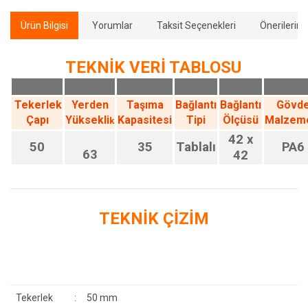
Ürün Bilgisi
Yorumlar
Taksit Seçenekleri
Önerilerini
TEKNİK VERİ TABLOSU
Tekerlek
Yerden
Taşıma
Bağlantı
Bağlantı
Gövd
Çapı
Yüksekli
Kapasitesi
Tipi
Ölçüsü
Malzem
k
42 x
50
35
Tablalı
PA6
63
42
TEKNİK ÇİZİM
Tekerlek
:
50 mm