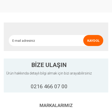
Yorum Yaz
Ürün resmi kalitesiz, bozuk veya görüntülenemiyor.
Ürün açıklamasında eksik bilgiler bulunuyor.
Ürün bilgilerinde hatalar bulunuyor.
Ürün fiyatı diğer sitelerden daha pahalı.
KAYDOL
Bu ürüne benzer farklı alternatifler olmalı.
BİZE ULAŞIN
Ürün hakkında detaylı bilgi almak için bizi arayabilirsiniz
Gönder
0216 466 07 00
MARKALARIMIZ