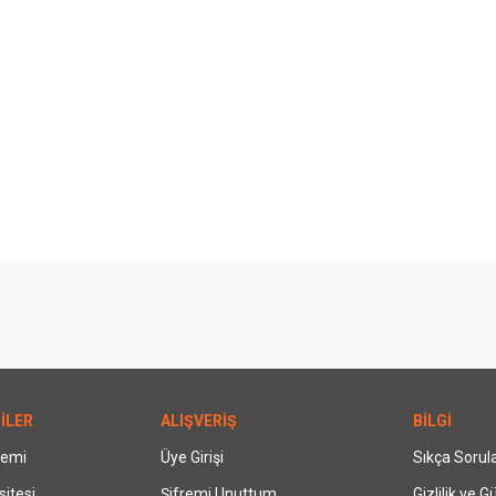
İLER
ALIŞVERİŞ
BİLGİ
temi
Üye Girişi
Sıkça Sorul
itesi
Şifremi Unuttum
Gizlilik ve G