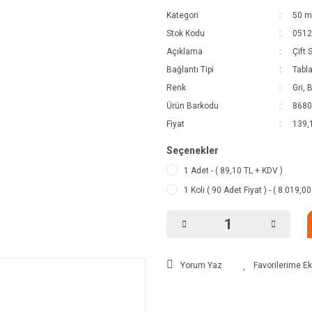
Kategori
50 mm
Stok Kodu
0512
Açıklama
Çift 
Bağlantı Tipi
Tabla
Renk
Gri, 
Ürün Barkodu
8680
Fiyat
139,
Seçenekler
1 Adet - ( 89,10 TL + KDV )
1 Koli ( 90 Adet Fiyat ) - ( 8.019,0
Yorum Yaz