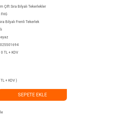
 Çift Sıra Bilyalı Tekerlekler
 FHG
Sıra Bilyalı Frenli Tekerlek
lı
Beyaz
025501694
10 TL + KDV
0 TL + KDV )
SEPETE EKLE