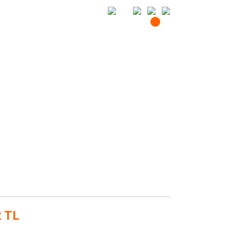
Giriş
Giriş Yap / Kayıt Ol
Sepetim
2 TL