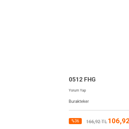
YFA
TEKNİK BİLGİLER
KURUMSAL
FİYAT LİSTESİ
ÜRÜNLER
 Sıra Bilyalı Tekerlekler
50 mm Çift Sıra Bilyalı Tekerlekler
0512 FHG
0512 FHG
Yorum Yap
Burakteker
106,9
%36
166,92 TL