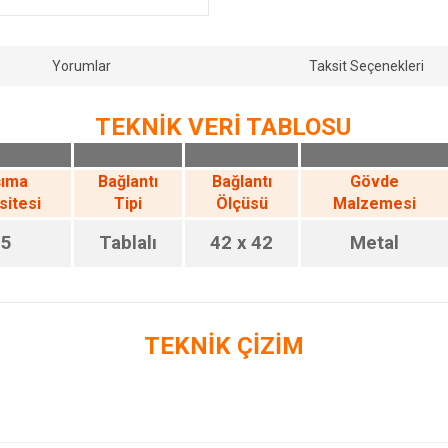
Yorumlar
Taksit Seçenekleri
TEKNİK VERİ TABLOSU
şıma
Bağlantı
Bağlantı
Gövde
sitesi
Tipi
Ölçüsü
Malzemesi
25
Tablalı
42 x 42
Metal
TEKNİK ÇİZİM