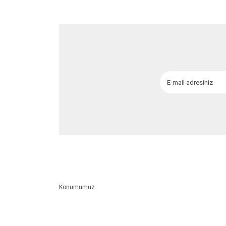
Ürün fiyatı diğer sitelerden daha pahalı.
Bu ürüne benzer farklı alternatifler olmalı.
Konumumuz