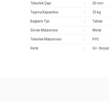
Tekerlek Çapı
:
50 mm
Taşıma Kapasitesi
:
25 kg
Bağlantı Tipi
:
Tablalı
Gövde Malzemesi
:
Metal
Tekerlek Malzemesi
:
PVC
Renk
:
Gri - Beyaz
Bu ürünün fiyat bilgisi, resim, ürün açıklamalarında ve 
Görüş ve önerileriniz için teşekkür ederiz.
Ürün resmi kalitesiz, bozuk veya görüntülenemiyor.
Ürün açıklamasında eksik bilgiler bulunuyor.
Ürün bilgilerinde hatalar bulunuyor.