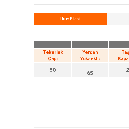
Ürün Bilgisi
Tekerlek
Yerden
Ta
Çapı
Yüksekli
Kapa
k
50
65