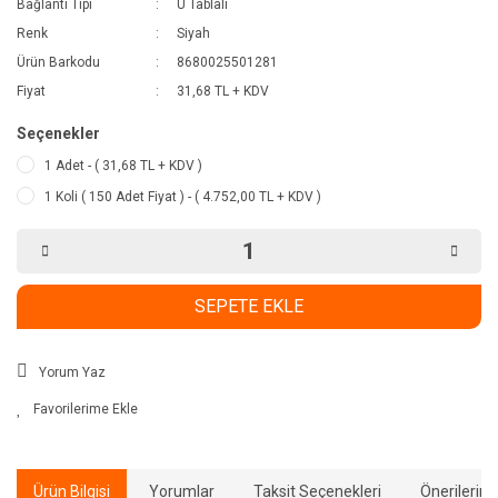
Bağlantı Tipi
U Tablalı
Renk
Siyah
Ürün Barkodu
8680025501281
Fiyat
31,68 TL + KDV
Seçenekler
1 Adet - ( 31,68 TL + KDV )
1 Koli ( 150 Adet Fiyat ) - ( 4.752,00 TL + KDV )
SEPETE EKLE
Yorum Yaz
Ürün Bilgisi
Yorumlar
Taksit Seçenekleri
Önerilerini