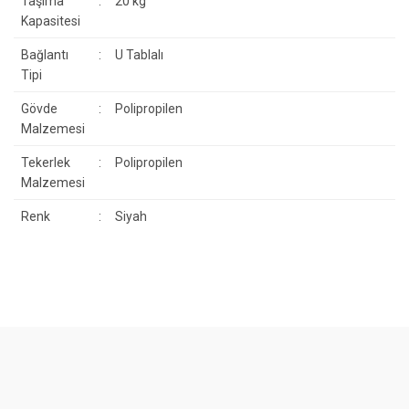
Taşıma
:
20 kg
Kapasitesi
Bağlantı
:
U Tablalı
Tipi
Gövde
:
Polipropilen
Malzemesi
Tekerlek
:
Polipropilen
Malzemesi
Renk
:
Siyah
Bu ürünün fiyat bilgisi, resim, ürün açıklamalarında ve diğer
konularda yetersiz gördüğünüz noktaları öneri formunu kullanarak
Bu ürüne ilk yorumu siz yapın!
tarafımıza iletebilirsiniz.
Görüş ve önerileriniz için teşekkür ederiz.
Yorum Yaz