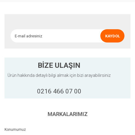
Ürün resmi kalitesiz, bozuk veya görüntülenemiyor.
Ürün açıklamasında eksik bilgiler bulunuyor.
Ürün bilgilerinde hatalar bulunuyor.
Ürün fiyatı diğer sitelerden daha pahalı.
KAYDOL
Bu ürüne benzer farklı alternatifler olmalı.
BİZE ULAŞIN
Ürün hakkında detaylı bilgi almak için bizi arayabilirsiniz
Gönder
0216 466 07 00
MARKALARIMIZ
Konumumuz