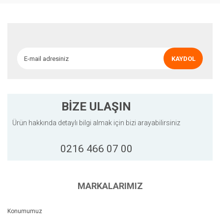
Ürün resmi kalitesiz, bozuk veya görüntülenemiyor.
Ürün açıklamasında eksik bilgiler bulunuyor.
Ürün bilgilerinde hatalar bulunuyor.
Ürün fiyatı diğer sitelerden daha pahalı.
KAYDOL
Bu ürüne benzer farklı alternatifler olmalı.
BİZE ULAŞIN
Ürün hakkında detaylı bilgi almak için bizi arayabilirsiniz
Gönder
0216 466 07 00
MARKALARIMIZ
Konumumuz