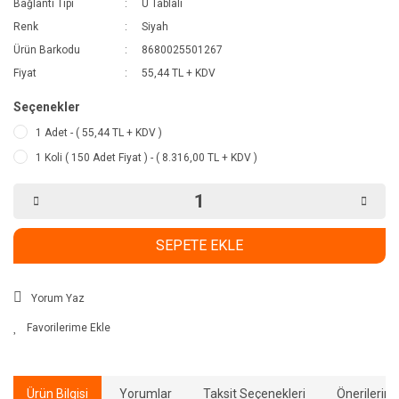
Bağlantı Tipi
U Tablalı
Renk
Siyah
Ürün Barkodu
8680025501267
Fiyat
55,44 TL + KDV
Seçenekler
1 Adet - ( 55,44 TL + KDV )
1 Koli ( 150 Adet Fiyat ) - ( 8.316,00 TL + KDV )
SEPETE EKLE
Yorum Yaz
Ürün Bilgisi
Yorumlar
Taksit Seçenekleri
Önerilerini