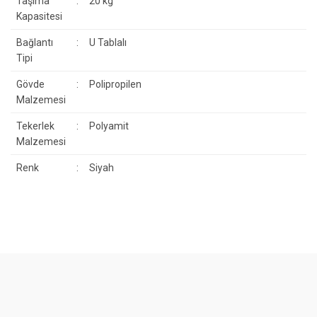
Taşıma
:
20 kg
Kapasitesi
Bağlantı
:
U Tablalı
Tipi
Gövde
:
Polipropilen
Malzemesi
Tekerlek
:
Polyamit
Malzemesi
Renk
:
Siyah
Bu ürünün fiyat bilgisi, resim, ürün açıklamalarında ve diğer
konularda yetersiz gördüğünüz noktaları öneri formunu kullanarak
Bu ürüne ilk yorumu siz yapın!
tarafımıza iletebilirsiniz.
Görüş ve önerileriniz için teşekkür ederiz.
Yorum Yaz