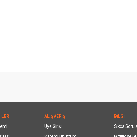
İLER
ALIŞVERİŞ
BİLGİ
temi
Üye Girişi
Sıkça Sorul
itesi
Şifremi Unuttum
Gizlilik ve G