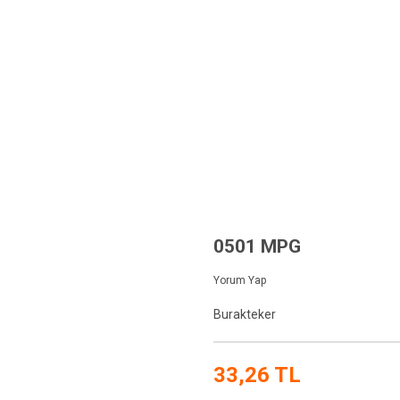
YFA
TEKNİK BİLGİLER
KURUMSAL
FİYAT LİSTESİ
ÜRÜNLER
mm Çaplı Plastik Tekerlekler
0501 MPG
0501 MPG
Yorum Yap
Burakteker
33,26 TL