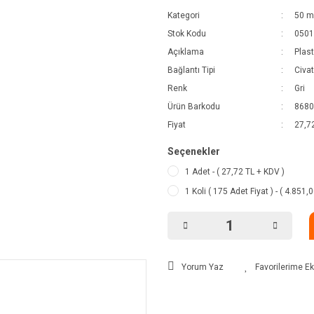
Kategori
50 mm
Stok Kodu
0501
Açıklama
Plast
Bağlantı Tipi
Civat
Renk
Gri
Ürün Barkodu
8680
Fiyat
27,7
Seçenekler
1 Adet - ( 27,72 TL + KDV )
1 Koli ( 175 Adet Fiyat ) - ( 4.851,
Yorum Yaz