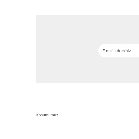
Ürün fiyatı diğer sitelerden daha pahalı.
Bu ürüne benzer farklı alternatifler olmalı.
Konumumuz