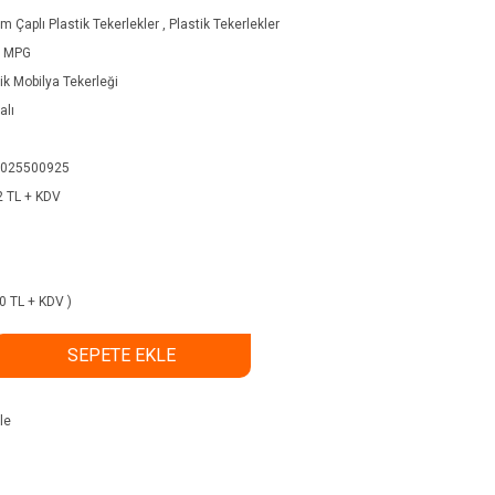
 Çaplı Plastik Tekerlekler
,
Plastik Tekerlekler
 MPG
ik Mobilya Tekerleği
alı
025500925
2 TL + KDV
00 TL + KDV )
SEPETE EKLE