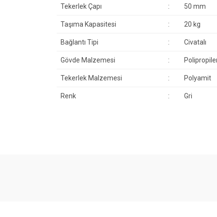
Tekerlek Çapı
:
50 mm
Taşıma Kapasitesi
:
20 kg
Bağlantı Tipi
:
Civatalı
Gövde Malzemesi
:
Polipropile
Tekerlek Malzemesi
:
Polyamit
Renk
:
Gri
Bu ürünün fiyat bilgisi, resim, ürün açıklamalarında ve 
Görüş ve önerileriniz için teşekkür ederiz.
Ürün resmi kalitesiz, bozuk veya görüntülenemiyor.
Ürün açıklamasında eksik bilgiler bulunuyor.
Ürün bilgilerinde hatalar bulunuyor.