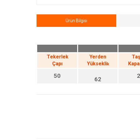
Ürün Bilgisi
Tekerlek
Yerden
Ta
Çapı
Yüksekli
Kapa
k
50
62