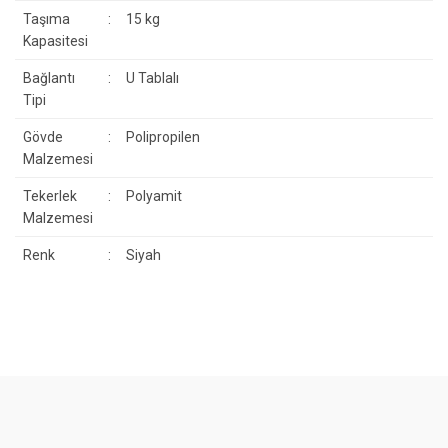
Taşıma
:
15 kg
Kapasitesi
Bağlantı
:
U Tablalı
Tipi
Gövde
:
Polipropilen
Malzemesi
Tekerlek
:
Polyamit
Malzemesi
Renk
:
Siyah
Bu ürünün fiyat bilgisi, resim, ürün açıklamalarında ve diğer
konularda yetersiz gördüğünüz noktaları öneri formunu kullanarak
Bu ürüne ilk yorumu siz yapın!
tarafımıza iletebilirsiniz.
Görüş ve önerileriniz için teşekkür ederiz.