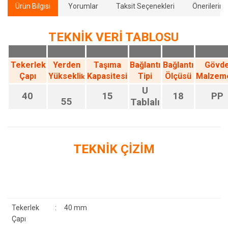
Ürün Bilgisi
Yorumlar
Taksit Seçenekleri
Önerilerini
TEKNİK VERİ TABLOSU
Tekerlek
Yerden
Taşıma
Bağlantı
Bağlantı
Gövd
Çapı
Yüksekli
Kapasitesi
Tipi
Ölçüsü
Malzem
k
U
40
15
18
PP
55
Tablalı
TEKNİK ÇİZİM
Tekerlek
:
40 mm
Çapı