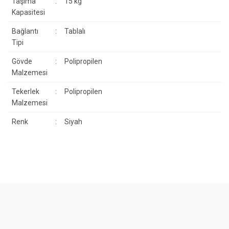
Taşıma
:
15 kg
Kapasitesi
Bağlantı
:
Tablalı
Tipi
Gövde
:
Polipropilen
Malzemesi
Tekerlek
:
Polipropilen
Malzemesi
Renk
:
Siyah
Bu ürünün fiyat bilgisi, resim, ürün açıklamalarında ve diğer
konularda yetersiz gördüğünüz noktaları öneri formunu kullanarak
Bu ürüne ilk yorumu siz yapın!
tarafımıza iletebilirsiniz.
Görüş ve önerileriniz için teşekkür ederiz.
Yorum Yaz