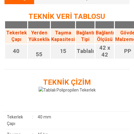
TEKNİK VERİ TABLOSU
Tekerlek
Yerden
Taşıma
Bağlantı
Bağlantı
Gövd
Çapı
Yüksekli
Kapasitesi
Tipi
Ölçüsü
Malzem
k
42 x
40
15
Tablalı
PP
55
42
TEKNİK ÇİZİM
Tekerlek
:
40 mm
Çapı