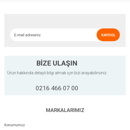
Ürün resmi kalitesiz, bozuk veya görüntülenemiyor.
Ürün açıklamasında eksik bilgiler bulunuyor.
Ürün bilgilerinde hatalar bulunuyor.
Ürün fiyatı diğer sitelerden daha pahalı.
KAYDOL
Bu ürüne benzer farklı alternatifler olmalı.
BİZE ULAŞIN
Ürün hakkında detaylı bilgi almak için bizi arayabilirsiniz
Gönder
0216 466 07 00
MARKALARIMIZ
Konumumuz