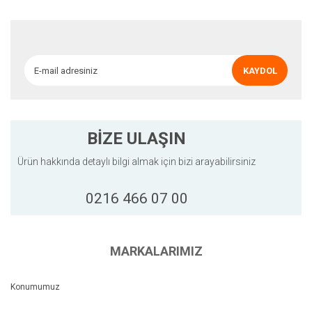
Ürün açıklamasında eksik bilgiler bulunuyor.
Ürün bilgilerinde hatalar bulunuyor.
Ürün fiyatı diğer sitelerden daha pahalı.
KAYDOL
Bu ürüne benzer farklı alternatifler olmalı.
BİZE ULAŞIN
Ürün hakkında detaylı bilgi almak için bizi arayabilirsiniz
Gönder
0216 466 07 00
MARKALARIMIZ
Konumumuz