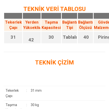
TEKNİK VERİ TABLOSU
Tekerlek
Yerden
Taşıma
Bağlantı
Bağlantı
Gövd
Çapı
Yüksekli
Kapasitesi
Tipi
Ölçüsü
Malzem
k
31
30
Tablalı
40
Pirin
42
TEKNİK ÇİZİM
Tekerlek
:
31 mm
Çapı
Taşıma
:
30 kg