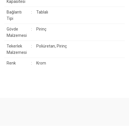
Kapasitesi
Bağlantı
:
Tablalı
Tipi
Gövde
:
Pirinç
Malzemesi
Tekerlek
:
Poliüretan, Pirinç
Malzemesi
Renk
:
Krom
Bu ürünün fiyat bilgisi, resim, ürün açıklamalarında ve diğer
konularda yetersiz gördüğünüz noktaları öneri formunu kullanarak
Bu ürüne ilk yorumu siz yapın!
tarafımıza iletebilirsiniz.
Görüş ve önerileriniz için teşekkür ederiz.
Yorum Yaz
Ürün resmi kalitesiz, bozuk veya görüntülenemiyor.