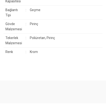
Kapasitesi
Bağlantı
:
Geçme
Tipi
Gövde
:
Pirinç
Malzemesi
Tekerlek
:
Poliüretan, Pirinç
Malzemesi
Renk
:
Krom
Bu ürünün fiyat bilgisi, resim, ürün açıklamalarında ve diğer
konularda yetersiz gördüğünüz noktaları öneri formunu kullanarak
Bu ürüne ilk yorumu siz yapın!
tarafımıza iletebilirsiniz.
Görüş ve önerileriniz için teşekkür ederiz.
Yorum Yaz
Ürün resmi kalitesiz, bozuk veya görüntülenemiyor.