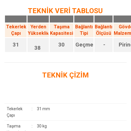
TEKNİK VERİ TABLOSU
Tekerlek
Yerden
Taşıma
Bağlantı
Bağlantı
Gövd
Çapı
Yüksekli
Kapasitesi
Tipi
Ölçüsü
Malzem
k
31
30
Geçme
-
Pirin
38
TEKNİK ÇİZİM
Tekerlek
:
31 mm
Çapı
Taşıma
:
30 kg