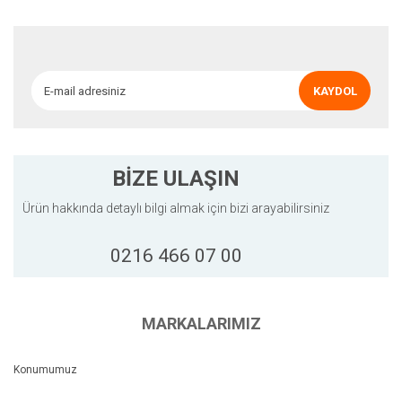
Ürün açıklamasında eksik bilgiler bulunuyor.
Ürün bilgilerinde hatalar bulunuyor.
Ürün fiyatı diğer sitelerden daha pahalı.
KAYDOL
Bu ürüne benzer farklı alternatifler olmalı.
BİZE ULAŞIN
Ürün hakkında detaylı bilgi almak için bizi arayabilirsiniz
Gönder
0216 466 07 00
MARKALARIMIZ
Konumumuz