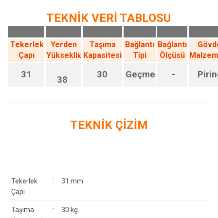
TEKNİK VERİ TABLOSU
Tekerlek
Yerden
Taşıma
Bağlantı
Bağlantı
Gövd
Çapı
Yüksekli
Kapasitesi
Tipi
Ölçüsü
Malzem
k
31
30
Geçme
-
Pirin
38
TEKNİK ÇİZİM
Tekerlek
:
31 mm
Çapı
Taşıma
:
30 kg