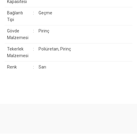
Kapasitesi
Bağlantı
:
Geçme
Tipi
Gövde
:
Pirinç
Malzemesi
Tekerlek
:
Poliüretan, Pirinç
Malzemesi
Renk
:
Sarı
Bu ürünün fiyat bilgisi, resim, ürün açıklamalarında ve diğer
konularda yetersiz gördüğünüz noktaları öneri formunu kullanarak
Bu ürüne ilk yorumu siz yapın!
tarafımıza iletebilirsiniz.
Görüş ve önerileriniz için teşekkür ederiz.
Yorum Yaz
Ürün resmi kalitesiz, bozuk veya görüntülenemiyor.