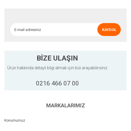
Ürün açıklamasında eksik bilgiler bulunuyor.
Ürün bilgilerinde hatalar bulunuyor.
Ürün fiyatı diğer sitelerden daha pahalı.
KAYDOL
Bu ürüne benzer farklı alternatifler olmalı.
BİZE ULAŞIN
Ürün hakkında detaylı bilgi almak için bizi arayabilirsiniz
Gönder
0216 466 07 00
MARKALARIMIZ
Konumumuz