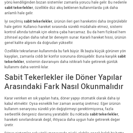
yönü kendiliğinden bozan sistemler zamanla yorucu hale gelir. Bu nedenle
sabit tekerlekler
, özellikle düz akış beklenen kullanımlarda çok daha
anlamlı hale gelir.
İyi seçilmiş
sabit tekerlekler
, ürünün ileri geri hareketini daha öngörülebilir
hale getirir. Kullanıcı hareket sırasında sürekli müdahale etmez, sistemi
kontrol altında tutmak için ekstra çaba harcamaz. Bu da hem fiziksel hem
zihinsel açıdan daha rahat bir deneyim sunar. Kararlı hareket hissi, ürünün
genel kalite algısını da doğrudan yükseltir.
Özellikle tekrarlanan kullanımda bu fark büyür. İlk başta küçük görünen yön
kayıpları, zamanla ciddi bir konfor sorununa dönüşebilir. Buna karşılık
sabit
tekerlekler
, sistemin davranışını daha istikrarlı hale getirerek günlük
kullanımı daha verimli kılar.
Sabit Tekerlekler ile Döner Yapılar
Arasındaki Fark Nasıl Okunmalıdır
Karar verirken en sık yapılan hata, döner yapıyı otomatik olarak daha iyi
kabul etmektir. Oysa esneklik her zaman avantaj üretmez. Eğer ürünün
kullanım senaryosu sürekli yön değiştirmeyi gerektirmiyorsa, fazla
serbestlik dengesiz davranış yaratabilir. Bu noktada
sabit tekerlekler
,
hareketi sınırlandırarak değil, ihtiyaca daha uygun hale getirerek değer
üretir.