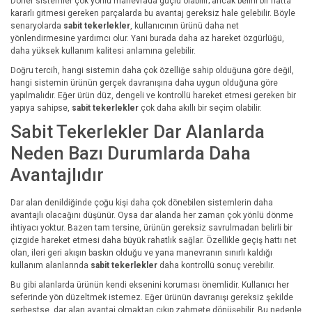
Döner sistemler çok yönlü manevrada güçlü olabilir; ancak belirli bir hatta
kararlı gitmesi gereken parçalarda bu avantaj gereksiz hale gelebilir. Böyle
senaryolarda
sabit tekerlekler
, kullanıcının ürünü daha net
yönlendirmesine yardımcı olur. Yani burada daha az hareket özgürlüğü,
daha yüksek kullanım kalitesi anlamına gelebilir.
Doğru tercih, hangi sistemin daha çok özelliğe sahip olduğuna göre değil,
hangi sistemin ürünün gerçek davranışına daha uygun olduğuna göre
yapılmalıdır. Eğer ürün düz, dengeli ve kontrollü hareket etmesi gereken bir
yapıya sahipse,
sabit tekerlekler
çok daha akıllı bir seçim olabilir.
Sabit Tekerlekler Dar Alanlarda
Neden Bazı Durumlarda Daha
Avantajlıdır
Dar alan denildiğinde çoğu kişi daha çok dönebilen sistemlerin daha
avantajlı olacağını düşünür. Oysa dar alanda her zaman çok yönlü dönme
ihtiyacı yoktur. Bazen tam tersine, ürünün gereksiz savrulmadan belirli bir
çizgide hareket etmesi daha büyük rahatlık sağlar. Özellikle geçiş hattı net
olan, ileri geri akışın baskın olduğu ve yana manevranın sınırlı kaldığı
kullanım alanlarında
sabit tekerlekler
daha kontrollü sonuç verebilir.
Bu gibi alanlarda ürünün kendi eksenini koruması önemlidir. Kullanıcı her
seferinde yön düzeltmek istemez. Eğer ürünün davranışı gereksiz şekilde
serbestse, dar alan avantaj olmaktan çıkıp zahmete dönüşebilir. Bu nedenle