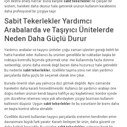
için ekstra enerji harcar. Buna karşılık
sabit tekerlekler
ile çalışan bir
sistem, hareketi daha okunur hale getirerek ürünün kullanım karakterini
daha profesyonel bir çizgiye taşır.
Sabit Tekerlekler Yardımcı
Arabalarda ve Taşıyıcı Ünitelerde
Neden Daha Güçlü Durur
Yardımcı arabalar ve taşıyıcı üniteler çoğu zaman işlevleri gereği belirli bir
hatta hareket eder. Kullanıcı bu ürünleri genellikle bir noktadan başka bir
noktaya kontrollü biçimde götürmek ister. Her kullanımda fazla dönme
serbestliği, ürünü daha esnek değil bazen daha huzursuz hale getirebilir.
Bu nedenle
sabit tekerlekler
, özellikle taşıma yönü net olan yardımcı
parçalarda daha güçlü bir seçenek olarak öne çıkar.
Burada önemli olan şey yalnızca düz gitmek değildir. Aynı zamanda
hareketin daha kararlı hissedilmesidir. Kullanıcı bir yardımcı arabayı öne
doğru iterken ürünün kendi başına hafifçe açı kaybetmesi, koridor içinde
yön düzeltme istemesi veya yük altındayken çizgiyi bozması kullanım
kalitesini düşürür. Uygun
sabit tekerlekler
ile bu sorunların bir kısmı daha
en başta kontrol altına alınabilir.
Özellikle düzenli kullanılan taşıyıcı parçalarda sistemin kendinden emin
davranması büyük fark yaratır. Kararlı ilerleyen bir ürün, daha güvenli ve
daha kaliteli hissedilir. Bu yüzden
sabit tekerlekler
, yalnızca basit bir