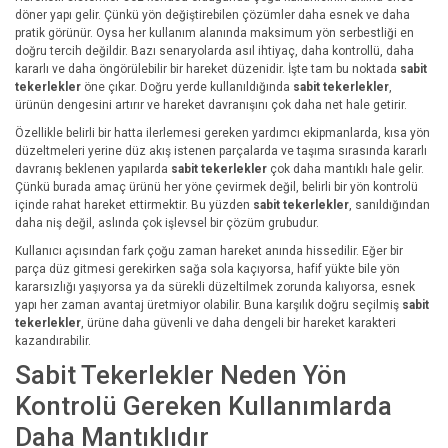
döner yapı gelir. Çünkü yön değiştirebilen çözümler daha esnek ve daha
pratik görünür. Oysa her kullanım alanında maksimum yön serbestliği en
doğru tercih değildir. Bazı senaryolarda asıl ihtiyaç, daha kontrollü, daha
kararlı ve daha öngörülebilir bir hareket düzenidir. İşte tam bu noktada
sabit
tekerlekler
öne çıkar. Doğru yerde kullanıldığında
sabit tekerlekler
,
ürünün dengesini artırır ve hareket davranışını çok daha net hale getirir.
Özellikle belirli bir hatta ilerlemesi gereken yardımcı ekipmanlarda, kısa yön
düzeltmeleri yerine düz akış istenen parçalarda ve taşıma sırasında kararlı
davranış beklenen yapılarda
sabit tekerlekler
çok daha mantıklı hale gelir.
Çünkü burada amaç ürünü her yöne çevirmek değil, belirli bir yön kontrolü
içinde rahat hareket ettirmektir. Bu yüzden
sabit tekerlekler
, sanıldığından
daha niş değil, aslında çok işlevsel bir çözüm grubudur.
Kullanıcı açısından fark çoğu zaman hareket anında hissedilir. Eğer bir
parça düz gitmesi gerekirken sağa sola kaçıyorsa, hafif yükte bile yön
kararsızlığı yaşıyorsa ya da sürekli düzeltilmek zorunda kalıyorsa, esnek
yapı her zaman avantaj üretmiyor olabilir. Buna karşılık doğru seçilmiş
sabit
tekerlekler
, ürüne daha güvenli ve daha dengeli bir hareket karakteri
kazandırabilir.
Sabit Tekerlekler Neden Yön
Kontrolü Gereken Kullanımlarda
Daha Mantıklıdır