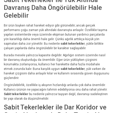
Davranış Daha Öngörülebilir Hale
Gelebilir
Bir ürün boşken rahat hareket ediyor gibi görünebilir; ancak gerçek
performans çoğu zaman yük altındaki davranışta anlaşılır. Özellikle taşıma
yapılan sistemlerde veya üzerinde ekipman bulunan yardımcı parçalarda
yön kararlılığı daha önemli hale gelir. Çünkü ağırlık arttıkça küçük yön
sapmaları daha zor yönetilir. Bu nedenle
sabit tekerlekler
, yükle birlikte
çalışan yapılarda daha öngörülebilir bir karakter sağlayabilir.
Burada mesele yalnızca kapasite değildir. Ağırlığın sistem üzerinde nasıl
bir davranış oluşturduğu da önemlidir. Eğer ürün yüklüyken çizgisini
korumakta zorlanıyorsa, kullanıcı her harekette daha fazla müdahale
etmek zorunda kalır. Buna karşılık uygun
sabit tekerlekler
, yük varken de
hareket çizgisini daha anlaşılır kılar ve kullanım sırasında güven duygusunu
güçlendirir.
Öngörülebilirlik, özellikle iş akışının hızlandığı anlarda çok daha önemlidir.
Kullanıcı ürünün ne yapacağını tahmin edebiliyorsa onu daha rahat yönetir.
Sabit tekerlekler
bu nedenle yalnızca taşıyan değil, davranışı sadeleştiren
bir yapı olarak da düşünülmelidir.
Sabit Tekerlekler ile Dar Koridor ve