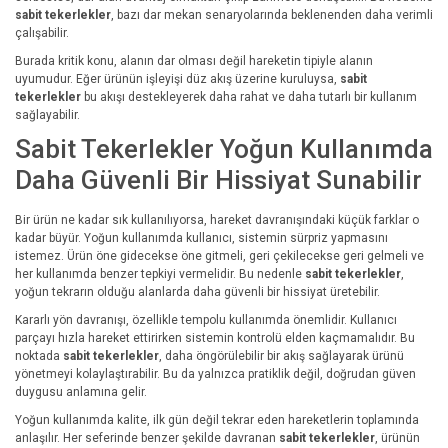
sabit tekerlekler
, bazı dar mekan senaryolarında beklenenden daha verimli
çalışabilir.
Burada kritik konu, alanın dar olması değil hareketin tipiyle alanın
uyumudur. Eğer ürünün işleyişi düz akış üzerine kuruluysa,
sabit
tekerlekler
bu akışı destekleyerek daha rahat ve daha tutarlı bir kullanım
sağlayabilir.
Sabit Tekerlekler Yoğun Kullanımda
Daha Güvenli Bir Hissiyat Sunabilir
Bir ürün ne kadar sık kullanılıyorsa, hareket davranışındaki küçük farklar o
kadar büyür. Yoğun kullanımda kullanıcı, sistemin sürpriz yapmasını
istemez. Ürün öne gidecekse öne gitmeli, geri çekilecekse geri gelmeli ve
her kullanımda benzer tepkiyi vermelidir. Bu nedenle
sabit tekerlekler
,
yoğun tekrarın olduğu alanlarda daha güvenli bir hissiyat üretebilir.
Kararlı yön davranışı, özellikle tempolu kullanımda önemlidir. Kullanıcı
parçayı hızla hareket ettirirken sistemin kontrolü elden kaçmamalıdır. Bu
noktada
sabit tekerlekler
, daha öngörülebilir bir akış sağlayarak ürünü
yönetmeyi kolaylaştırabilir. Bu da yalnızca pratiklik değil, doğrudan güven
duygusu anlamına gelir.
Yoğun kullanımda kalite, ilk gün değil tekrar eden hareketlerin toplamında
anlaşılır. Her seferinde benzer şekilde davranan
sabit tekerlekler
, ürünün