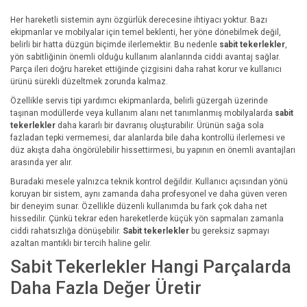
Her hareketli sistemin aynı özgürlük derecesine ihtiyacı yoktur. Bazı
ekipmanlar ve mobilyalar için temel beklenti, her yöne dönebilmek değil,
belirli bir hatta düzgün biçimde ilerlemektir. Bu nedenle
sabit tekerlekler
,
yön sabitliğinin önemli olduğu kullanım alanlarında ciddi avantaj sağlar.
Parça ileri doğru hareket ettiğinde çizgisini daha rahat korur ve kullanıcı
ürünü sürekli düzeltmek zorunda kalmaz.
Özellikle servis tipi yardımcı ekipmanlarda, belirli güzergah üzerinde
taşınan modüllerde veya kullanım alanı net tanımlanmış mobilyalarda
sabit
tekerlekler
daha kararlı bir davranış oluşturabilir. Ürünün sağa sola
fazladan tepki vermemesi, dar alanlarda bile daha kontrollü ilerlemesi ve
düz akışta daha öngörülebilir hissettirmesi, bu yapının en önemli avantajları
arasında yer alır.
Buradaki mesele yalnızca teknik kontrol değildir. Kullanıcı açısından yönü
koruyan bir sistem, aynı zamanda daha profesyonel ve daha güven veren
bir deneyim sunar. Özellikle düzenli kullanımda bu fark çok daha net
hissedilir. Çünkü tekrar eden hareketlerde küçük yön sapmaları zamanla
ciddi rahatsızlığa dönüşebilir.
Sabit tekerlekler
bu gereksiz sapmayı
azaltan mantıklı bir tercih haline gelir.
Sabit Tekerlekler Hangi Parçalarda
Daha Fazla Değer Üretir