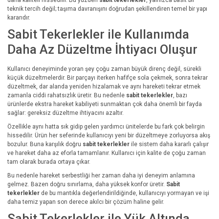
teknik tercih değil; taşıma davranışını doğrudan şekillendiren temel bir yapı
kararıdır.
Sabit Tekerlekler ile Kullanımda
Daha Az Düzeltme İhtiyacı Oluşur
Kullanıcı deneyiminde yoran şey çoğu zaman büyük direnç değil, sürekli
küçük düzeltmelerdir. Bir parçayı iterken hafifçe sola çekmek, sonra tekrar
düzeltmek, dar alanda yeniden hizalamak ve aynı hareketi tekrar etmek
zamanla ciddi rahatsızlık üretir. Bu nedenle
sabit tekerlekler
, bazı
ürünlerde ekstra hareket kabiliyeti sunmaktan çok daha önemli bir fayda
sağlar: gereksiz düzeltme ihtiyacını azaltır.
Özellikle aynı hatta sık gidip gelen yardımcı ünitelerde bu fark çok belirgin
hissedilir. Ürün her seferinde kullanıcıyı yeni bir düzeltmeye zorluyorsa akış
bozulur. Buna karşılık doğru
sabit tekerlekler
ile sistem daha kararlı çalışır
ve hareket daha az eforla tamamlanır. Kullanıcı için kalite de çoğu zaman
tam olarak burada ortaya çıkar.
Bu nedenle hareket serbestliği her zaman daha iyi deneyim anlamına
gelmez. Bazen doğru sınırlama, daha yüksek konfor üretir.
Sabit
tekerlekler
de bu mantıkla değerlendirildiğinde, kullanıcıyı yormayan ve işi
daha temiz yapan son derece akılcı bir çözüm haline gelir.
Sabit Tekerlekler ile Yük Altında