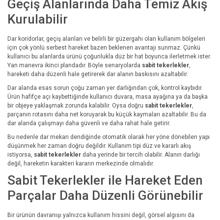
Geçiş Alanlarında Daha Temiz Akış
Kurulabilir
Dar koridorlar, geçiş alanları ve belirli bir güzergahı olan kullanım bölgeleri
için çok yönlü serbest hareket bazen beklenen avantajı sunmaz. Çünkü
kullanıcı bu alanlarda ürünü çoğunlukla düz bir hat boyunca ilerletmek ister.
Yan manevra ikinci plandadır. Böyle senaryolarda
sabit tekerlekler
,
hareketi daha düzenli hale getirerek dar alanın baskısını azaltabilir.
Dar alanda esas sorun çoğu zaman yer darlığından çok, kontrol kaybıdır.
Ürün hafifçe açı kaybettiğinde kullanıcı duvara, masa ayağına ya da başka
bir objeye yaklaşmak zorunda kalabilir. Oysa doğru
sabit tekerlekler
,
parçanın rotasını daha net koruyarak bu küçük kaymaları azaltabilir. Bu da
dar alanda çalışmayı daha güvenli ve daha rahat hale getirir.
Bu nedenle dar mekan dendiğinde otomatik olarak her yöne dönebilen yapı
düşünmek her zaman doğru değildir. Kullanım tipi düz ve kararlı akış
istiyorsa,
sabit tekerlekler
daha yerinde bir tercih olabilir. Alanın darlığı
değil, hareketin karakteri kararın merkezinde olmalıdır.
Sabit Tekerlekler ile Hareket Eden
Parçalar Daha Düzenli Görünebilir
Bir ürünün davranışı yalnızca kullanım hissini değil, görsel algısını da