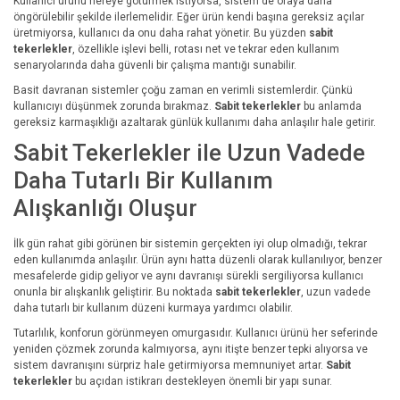
Kullanıcı ürünü nereye götürmek istiyorsa, sistem de oraya daha
öngörülebilir şekilde ilerlemelidir. Eğer ürün kendi başına gereksiz açılar
üretmiyorsa, kullanıcı da onu daha rahat yönetir. Bu yüzden
sabit
tekerlekler
, özellikle işlevi belli, rotası net ve tekrar eden kullanım
senaryolarında daha güvenli bir çalışma mantığı sunabilir.
Basit davranan sistemler çoğu zaman en verimli sistemlerdir. Çünkü
kullanıcıyı düşünmek zorunda bırakmaz.
Sabit tekerlekler
bu anlamda
gereksiz karmaşıklığı azaltarak günlük kullanımı daha anlaşılır hale getirir.
Sabit Tekerlekler ile Uzun Vadede
Daha Tutarlı Bir Kullanım
Alışkanlığı Oluşur
İlk gün rahat gibi görünen bir sistemin gerçekten iyi olup olmadığı, tekrar
eden kullanımda anlaşılır. Ürün aynı hatta düzenli olarak kullanılıyor, benzer
mesafelerde gidip geliyor ve aynı davranışı sürekli sergiliyorsa kullanıcı
onunla bir alışkanlık geliştirir. Bu noktada
sabit tekerlekler
, uzun vadede
daha tutarlı bir kullanım düzeni kurmaya yardımcı olabilir.
Tutarlılık, konforun görünmeyen omurgasıdır. Kullanıcı ürünü her seferinde
yeniden çözmek zorunda kalmıyorsa, aynı itişte benzer tepki alıyorsa ve
sistem davranışını sürpriz hale getirmiyorsa memnuniyet artar.
Sabit
tekerlekler
bu açıdan istikrarı destekleyen önemli bir yapı sunar.