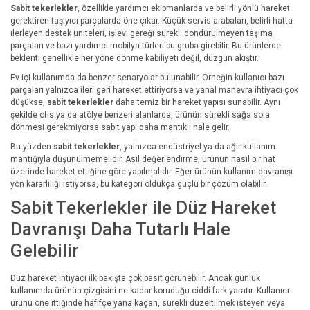
Sabit tekerlekler
, özellikle yardımcı ekipmanlarda ve belirli yönlü hareket
gerektiren taşıyıcı parçalarda öne çıkar. Küçük servis arabaları, belirli hatta
ilerleyen destek üniteleri, işlevi gereği sürekli döndürülmeyen taşıma
parçaları ve bazı yardımcı mobilya türleri bu gruba girebilir. Bu ürünlerde
beklenti genellikle her yöne dönme kabiliyeti değil, düzgün akıştır.
Ev içi kullanımda da benzer senaryolar bulunabilir. Örneğin kullanıcı bazı
parçaları yalnızca ileri geri hareket ettiriyorsa ve yanal manevra ihtiyacı çok
düşükse,
sabit tekerlekler
daha temiz bir hareket yapısı sunabilir. Aynı
şekilde ofis ya da atölye benzeri alanlarda, ürünün sürekli sağa sola
dönmesi gerekmiyorsa sabit yapı daha mantıklı hale gelir.
Bu yüzden
sabit tekerlekler
, yalnızca endüstriyel ya da ağır kullanım
mantığıyla düşünülmemelidir. Asıl değerlendirme, ürünün nasıl bir hat
üzerinde hareket ettiğine göre yapılmalıdır. Eğer ürünün kullanım davranışı
yön kararlılığı istiyorsa, bu kategori oldukça güçlü bir çözüm olabilir.
Sabit Tekerlekler ile Düz Hareket
Davranışı Daha Tutarlı Hale
Gelebilir
Düz hareket ihtiyacı ilk bakışta çok basit görünebilir. Ancak günlük
kullanımda ürünün çizgisini ne kadar koruduğu ciddi fark yaratır. Kullanıcı
ürünü öne ittiğinde hafifçe yana kaçan, sürekli düzeltilmek isteyen veya