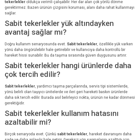
tekerlekler
oldukça verimli çalışabilir. Her dar alan çok yönlü dönme
gerektirmez. Bazen ürünün çizgisini koruması, alanı daha rahat kullanmayı
sağlar.
Sabit tekerlekler yük altındayken
avantaj sağlar mı?
Doğru kullanım senaryosunda evet.
Sabit tekerlekler
, özellikle yük varken
yönü daha öngörülebilir hale getirebilir ve kullanıcıya daha kontrollü bir
hareket hissi sunabilir. Bu da taşıma sırasında güven duygusunu artırır.
Sabit tekerlekler hangi ürünlerde daha
çok tercih edilir?
Sabit tekerlekler
, yardımcı taşıma parçalarında, servis tipi sistemlerde,
yönü belirli olan taşıyıcı ünitelerde ve ileri geri hareketi baskın ürünlerde
daha sık tercih edilir. Burada asıl belirleyici nokta, ürünün ne kadar dönmesi
gerektiğidir.
Sabit tekerlekler kullanım hatasını
azaltabilir mi?
Birçok senaryoda evet. Çünkü
sabit tekerlekler
, hareket davranışını daha
sade ve daha anlaşılır hale getirir. Gereksiz yön sapmalarını azalttığı için