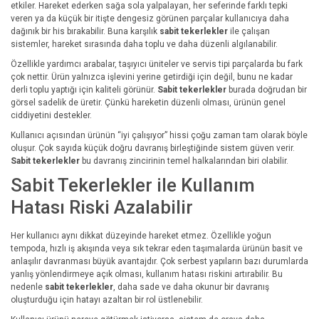
etkiler. Hareket ederken sağa sola yalpalayan, her seferinde farklı tepki
veren ya da küçük bir itişte dengesiz görünen parçalar kullanıcıya daha
dağınık bir his bırakabilir. Buna karşılık
sabit tekerlekler
ile çalışan
sistemler, hareket sırasında daha toplu ve daha düzenli algılanabilir.
Özellikle yardımcı arabalar, taşıyıcı üniteler ve servis tipi parçalarda bu fark
çok nettir. Ürün yalnızca işlevini yerine getirdiği için değil, bunu ne kadar
derli toplu yaptığı için kaliteli görünür.
Sabit tekerlekler
burada doğrudan bir
görsel sadelik de üretir. Çünkü hareketin düzenli olması, ürünün genel
ciddiyetini destekler.
Kullanıcı açısından ürünün “iyi çalışıyor” hissi çoğu zaman tam olarak böyle
oluşur. Çok sayıda küçük doğru davranış birleştiğinde sistem güven verir.
Sabit tekerlekler
bu davranış zincirinin temel halkalarından biri olabilir.
Sabit Tekerlekler ile Kullanım
Hatası Riski Azalabilir
Her kullanıcı aynı dikkat düzeyinde hareket etmez. Özellikle yoğun
tempoda, hızlı iş akışında veya sık tekrar eden taşımalarda ürünün basit ve
anlaşılır davranması büyük avantajdır. Çok serbest yapıların bazı durumlarda
yanlış yönlendirmeye açık olması, kullanım hatası riskini artırabilir. Bu
nedenle
sabit tekerlekler
, daha sade ve daha okunur bir davranış
oluşturduğu için hatayı azaltan bir rol üstlenebilir.