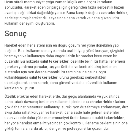
Uzun süreli memnuniyet çoğu zaman küçük ama doğru kararların
sonucudur. Hareket eden bir parça için gereğinden fazla serbestlik bazen
avantaj değil dikkat dağınıklığı yaratır. Buna karşılık doğru
sabit tekerlekler
,
sadeleştirilmiş hareket dili sayesinde daha kararlı ve daha güvenilir bir
kullanım deneyimi oluşturabilir.
Sonuç
Hareket eden her sistem için en doğru çözüm her yöne dönebilen yapı
değildir. Bazı kullanım senaryolarında asıl ihtiyaç, yönü koruyan, çizgisini
bozmayan ve kullanıcıya daha öngörülebilir bir hareket hissi veren bir
düzendir. Bu noktada
sabit tekerlekler
, özellikle belirli bir hatta ilerlemesi
gereken yardımcı parçalar, taşıyıcı üniteler ve kontrollü akış beklenen
sistemler için son derece mantıklı bir tercih haline gelir. Doğru
kullanıldığında
sabit tekerlekler
, ürünü gereksiz serbestlikten
uzaklaştırarak daha kararlı, daha güvenli ve daha düzenli bir kullanım
karakteri oluşturur.
Özellikle tekrar eden hareketlerde, dar geçiş alanlarında ve yük altında
daha tutarlı davranış beklenen kullanım tiplerinde
sabit tekerlekler
farkını
çok daha net hissettirir. Kullanıcıyı sürekli yön düzeltmeye zorlamayan, düz
akışı daha rahat koruyan ve hareketi daha sade hale getiren sistemler,
uzun vadede daha yüksek memnuniyet üretir. Kısacası
sabit tekerlekler
,
her yöne hareket etme ihtiyacından çok kontrollü ilerleme beklentisinin öne
çıktığı tüm alanlarda akılcı, dengeli ve profesyonel bir çözümdür.